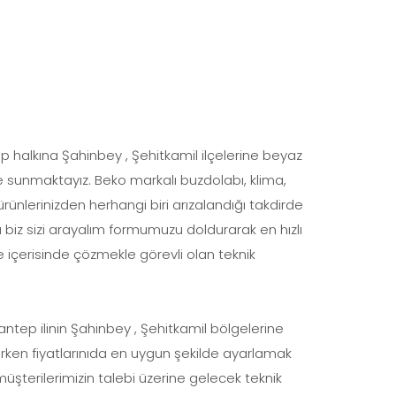
ep halkına Şahinbey , Şehitkamil ilçelerine beyaz
lde sunmaktayız. Beko markalı buzdolabı, klima,
rünlerinizden herhangi biri arızalandığı takdirde
 biz sizi arayalım formumuzu doldurarak en hızlı
re içerisinde çözmekle görevli olan teknik
tep ilinin Şahinbey , Şehitkamil bölgelerine
arken fiyatlarınıda en uygun şekilde ayarlamak
müşterilerimizin talebi üzerine gelecek teknik