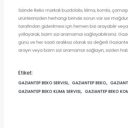
Sizinde Beko markalı buzdolabı, klima, kombi, çamaşır
ürünlerinizden herhangi birinde sorun var ise mağduriy
tarafından giderilmesi için hemen bizi arayabilir vey
yollayarak, bizim sizi aramamızı sağlayabilirsiniz. Gaz
günü ve her saati aralıksız olarak siz değerli Gaziant
arayın veya bizim sizi aramamızı sağlayın, sizden hab
Etiket:
GAZIANTEP BEKO SERVISI,
,
GAZIANTEP BEKO,
,
GAZIANTE
GAZIANTEP BEKO KLIMA SERVISI,
,
GAZIANTEP BEKO KOM