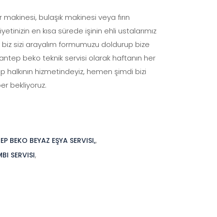
 makinesi, bulaşık makinesi veya fırın
etinizin en kısa sürede işinin ehli ustalarımız
a biz sizi arayalım formumuzu doldurup bize
iantep beko teknik servisi olarak haftanın her
ep halkının hizmetindeyiz, hemen şimdi bizi
er bekliyoruz.
P BEKO BEYAZ EŞYA SERVISI,
,
BI SERVISI
,