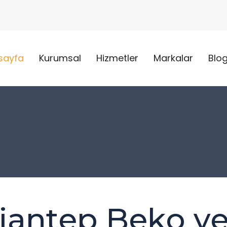
sayfa
Kurumsal
Hizmetler
Markalar
Blo
iantep Beko yet