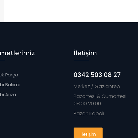
zmetlerimiz
İletişim
0342 503 08 27
k Parça
i Bakımı
Merkez / Gaziantep
i Arıza
Pazartesi & Cumartesi
08.00 20.00
Pazar: Kapalı
İletişim