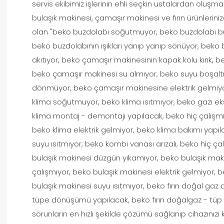
servis ekibimiz işlerinin ehli seçkin ustalardan oluşm
bulaşık makinesi, çamaşır makinesi ve fırın ürünleriniz
olan "beko buzdolabı soğutmuyor, beko buzdolabı bu
beko buzdolabının ışıkları yanıp yanıp sönüyor, beko
akıtıyor, beko çamaşır makinesinin kapak kolu kırık,
beko çamaşır makinesi su almıyor, beko suyu boşalt
dönmüyor, beko çamaşır makinesine elektrik gelmiyo
klima soğutmuyor, beko klima ısıtmıyor, beko gazı ek
klima montaj - demontajı yapılacak, beko hiç çalışmı
beko klima elektrik gelmiyor, beko klima bakımı yap
suyu ısıtmıyor, beko kombi vanası arızalı, beko hiç ç
bulaşık makinesi düzgün yıkamıyor, beko bulaşık makine
çalışmıyor, beko bulaşık makinesi elektrik gelmiyor,
bulaşık makinesi suyu ısıtmıyor, beko fırın doğal ga
tüpe dönüşümü yapılacak, beko fırın doğalgaz - tüp çev
sorunların en hızlı şekilde çözümü sağlanıp cihazınızı 