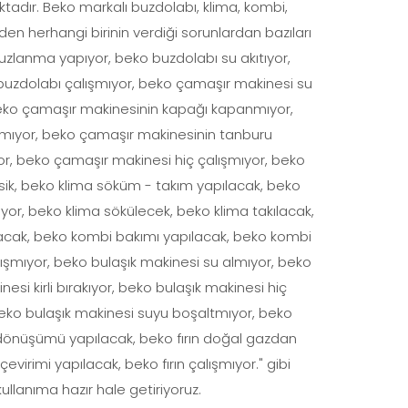
aktadır. Beko markalı buzdolabı, klima, kombi,
den herhangi birinin verdiği sorunlardan bazıları
zlanma yapıyor, beko buzdolabı su akıtıyor,
 buzdolabı çalışmıyor, beko çamaşır makinesi su
 beko çamaşır makinesinin kapağı kapanmıyor,
mıyor, beko çamaşır makinesinin tanburu
r, beko çamaşır makinesi hiç çalışmıyor, beko
sik, beko klima söküm - takım yapılacak, beko
yor, beko klima sökülecek, beko klima takılacak,
ılacak, beko kombi bakımı yapılacak, beko kombi
alışmıyor, beko bulaşık makinesi su almıyor, beko
si kirli bırakıyor, beko bulaşık makinesi hiç
 beko bulaşık makinesi suyu boşaltmıyor, beko
z dönüşümü yapılacak, beko fırın doğal gazdan
irimi yapılacak, beko fırın çalışmıyor." gibi
kullanıma hazır hale getiriyoruz.