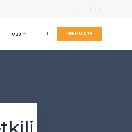
g
İletisim
HEMEN ARA
kili